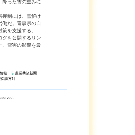
、降った雪の重みに
。
害抑制には、雪解け
労働だ。青森県の自
対策を支援する。
ログを公開するリン
た。雪害の影響を最
情報
農業共済新聞
報保護方針
Reserved.