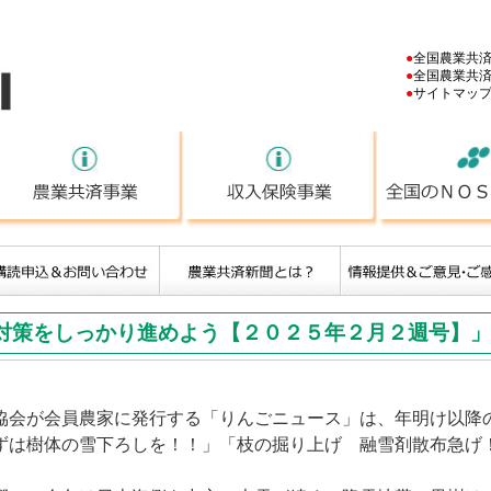
NOSAI
●
全国農業共
●
全国農業共
●
サイトマッ
ＮＯＳＡＩとは
農業共済事業
収入保険事業
対策をしっかり進めよう【２０２５年２月２週号】」
会が会員農家に発行する「りんごニュース」は、年明け以降
ずは樹体の雪下ろしを！！」「枝の掘り上げ 融雪剤散布急げ