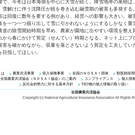
で、今冬は日本海側を中心に大雪が続く。降雪地帯の果樹は
、雪解けに伴う沈降圧が枝を巻き込む融雪期の被害も多発する
は回復に数年を要する例があり、経営への影響も大きい。被
枝を一つ一つ掘り出して雪に引かれないようにするしかなく重
農道の除雪開始時期を早め、農家が園地に出やすい環境を整え
から春にかけて剪定（せんてい）時期となる。ネット上にブ
被害を確かめながら、収量を落とさないよう剪定を工夫してい
を目指してほしい。
とは
農業共済事業
収入保険事業
全国のＮＯＳＡＩ団体
獣医師採用
全国農業共済協会（ＮＯＳＡＩ協会）のご案内
コンプライアンス
個人情
反社会的勢力に対する基本方針
刊行物の個人情報の取り扱い
全国農業共済協会
Copyright (c) National Agricultural Insurance Association All Rights 