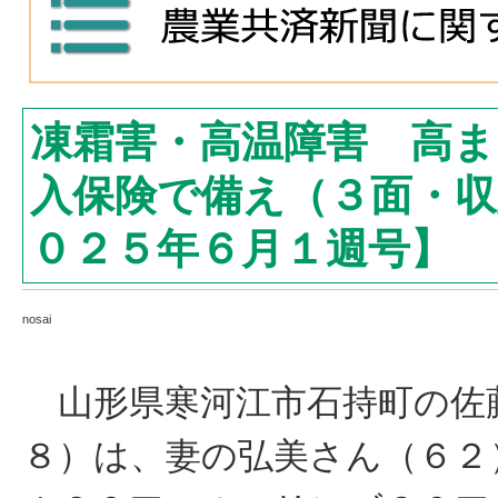
凍霜害・高温障害 高
入保険で備え（３面・収
０２５年６月１週号】
nosai
山形県寒河江市石持町の佐
８）は、妻の弘美さん（６２