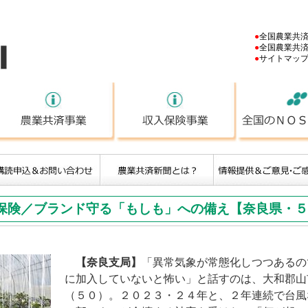
NOSAI
●
全国農業共
●
全国農業共
●
サイトマッ
ＮＯＳＡＩとは
農業共済事業
収入保険事業
保険／ブランド守る「もしも」への備え【奈良県・５
【奈良支局】
「異常気象が常態化しつつあるの
に加入していないと怖い」と話すのは、大和郡山
（５０）。２０２３・２４年と、２年連続で台風