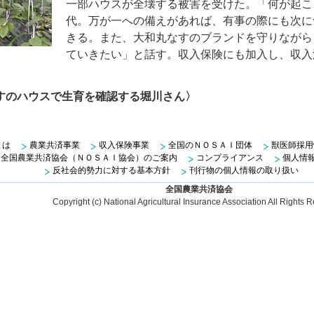
一部ハウスが全壊する被害を受けた。「何が起こ
代。万が一への備えがあれば、有事の際にも次に
きる。また、大和丸なすのブランドを守りながら
ていきたい」と話す。収入保険にも加入し、収入
すのハウスで生育を確認する堀川さん〉
とは
農業共済事業
収入保険事業
全国のＮＯＳＡＩ団体
獣医師採用
全国農業共済協会（ＮＯＳＡＩ協会）のご案内
コンプライアンス
個人情
反社会的勢力に対する基本方針
刊行物の個人情報の取り扱い
全国農業共済協会
Copyright (c) National Agricultural Insurance Association All Rights 