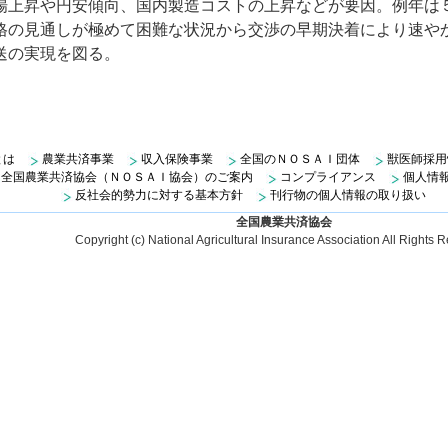
場上昇や円安傾向、国内製造コストの上昇などが要因。例年は
格の見通しが極めて困難な状況から交渉の早期決着により速や
送の実現を図る。
とは
農業共済事業
収入保険事業
全国のＮＯＳＡＩ団体
獣医師採用
全国農業共済協会（ＮＯＳＡＩ協会）のご案内
コンプライアンス
個人情
反社会的勢力に対する基本方針
刊行物の個人情報の取り扱い
全国農業共済協会
Copyright (c) National Agricultural Insurance Association All Rights 