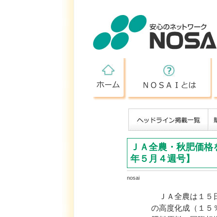
ホーム
ＪＡ全農・秋肥価格
年５月４週号】
nosai
ＪＡ全農は１５日
の高度化成（１５