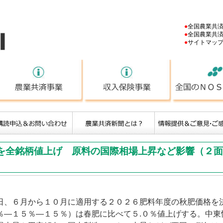
NOSAI
●
全国農業共
●
全国農業共
●
サイトマッ
ＮＯＳＡＩとは
農業共済事業
収入保険事業
を全銘柄値上げ 原料の国際相場上昇など影響（２面
、６月から１０月に適用する２０２６肥料年度の秋肥価格を
％―１５％―１５％）は春肥に比べて５.０％値上げする。中東