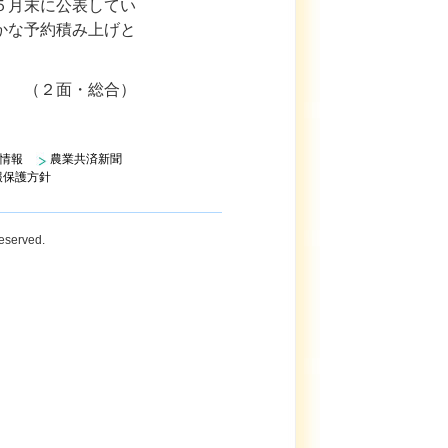
５月末に公表してい
かな予約積み上げと
（２面・総合）
情報
農業共済新聞
報保護方針
Reserved.