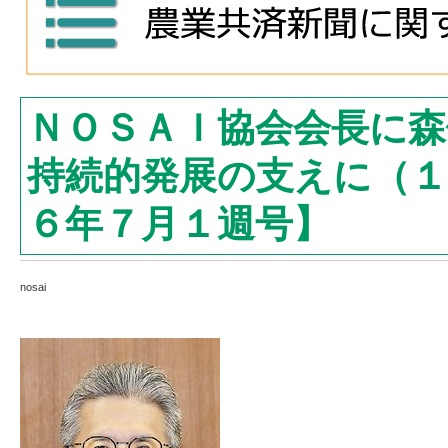
ＮＯＳＡＩ協会会長に森
持続的発展の支えに（１
６年７月１週号】
nosai