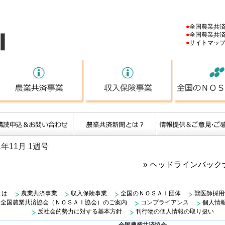
NOSAI
●
全国農業共
●
全国農業共
●
サイトマッ
ＮＯＳＡＩとは
農業共済事業
収入保険事業
年11月 1週号
» ヘッドラインバッ
とは
農業共済事業
収入保険事業
全国のＮＯＳＡＩ団体
獣医師採用
全国農業共済協会（ＮＯＳＡＩ協会）のご案内
コンプライアンス
個人情
反社会的勢力に対する基本方針
刊行物の個人情報の取り扱い