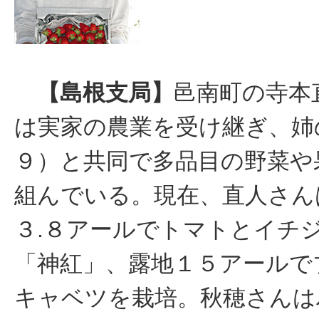
【島根支局】
邑南町の寺本
は実家の農業を受け継ぎ、姉
９）と共同で多品目の野菜や
組んでいる。現在、直人さん
３.８アールでトマトとイチ
「神紅」、露地１５アールで
キャベツを栽培。秋穂さんは