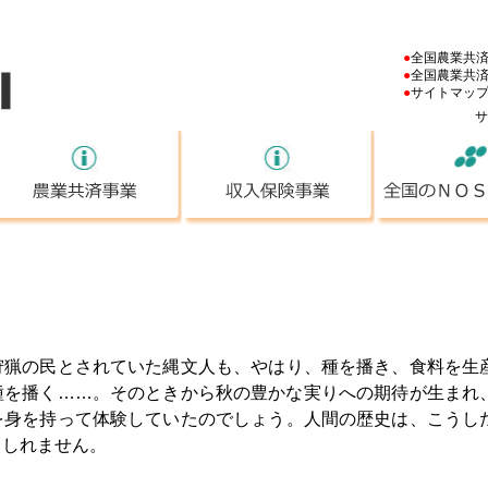
NOSAI
●
全国農業共
●
全国農業共
●
サイトマッ
ＮＯＳＡＩとは
農業共済事業
収入保険事業
猟の民とされていた縄文人も、やはり、種を播き、食料を生
種を播く……。そのときから秋の豊かな実りへの期待が生まれ
を身を持って体験していたのでしょう。人間の歴史は、こうし
もしれません。