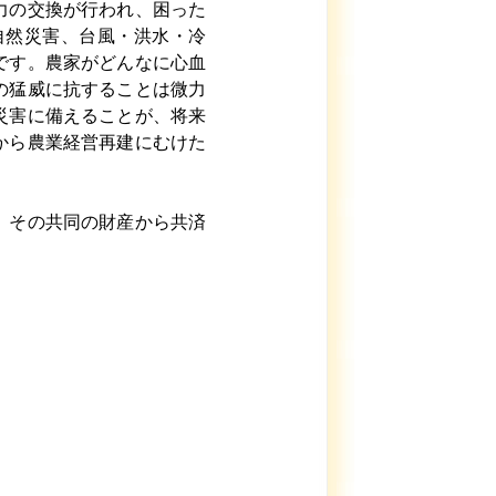
力の交換が行われ、困った
自然災害、台風・洪水・冷
です。農家がどんなに心血
の猛威に抗することは微力
災害に備えることが、将来
から農業経営再建にむけた
、その共同の財産から共済