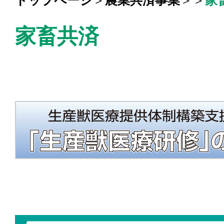
トップページ
＞
農業共済事業
＞＞
家
家畜共済