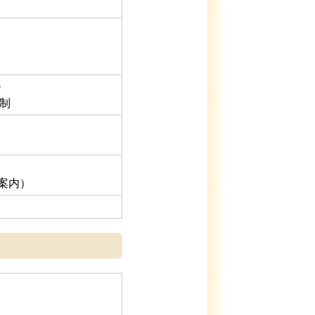
)
日制
案内）