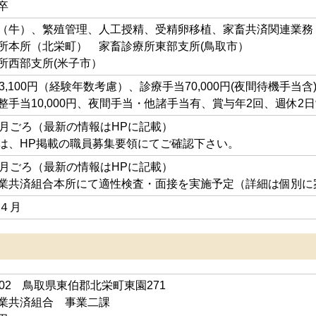
卒
（牛）、繁殖管理、人工授精、受精卵移植、家畜共済関連業務
所本所（北栄町） 家畜診療所東部支所(鳥取市）
所西部支所(米子市）
3,100円（経験年数考慮）、診療手当70,000円(夜間待機手当含
整手当10,000円、夜間手当・他諸手当有、賞与年2回、週休2
7月ごろ（最新の情報はHPに記載）
は、HP掲載の職員募集要領にてご確認下さい。
8月ごろ（最新の情報はHPに記載）
業共済組合本所にて適性検査・面接を実施予定（詳細は個別に
年４月
2202 鳥取県東伯郡北栄町東園271
業共済組合 事業二課