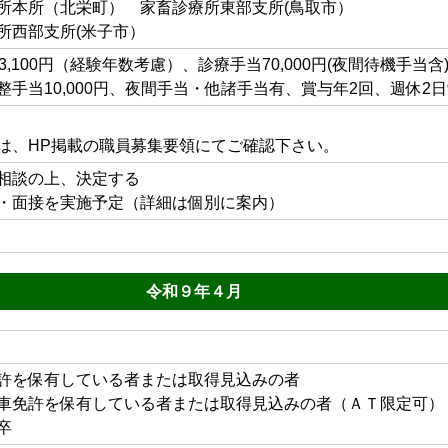
所本所（北栄町） 家畜診療所東部支所(鳥取市）
所西部支所(米子市）
3,100円（経験年数考慮）、診療手当70,000円(夜間待機手当含
整手当10,000円、夜間手当・他諸手当有、賞与年2回、週休2
は、HP掲載の職員募集要領にてご確認下さい。
相談の上、決定する
・面接を実施予定（詳細は個別に案内）
令和９年４月
許を保有している者または取得見込みの者
車免許を保有している者または取得見込みの者（ＡＴ限定可）
卒