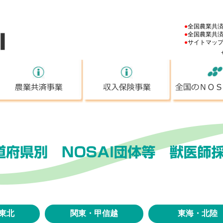
NOSAI
●
全国農業共
●
全国農業共
●
サイトマッ
ＮＯＳＡＩとは
農業共済事業
収入保険事業
東北
関東・甲信越
東海・北陸