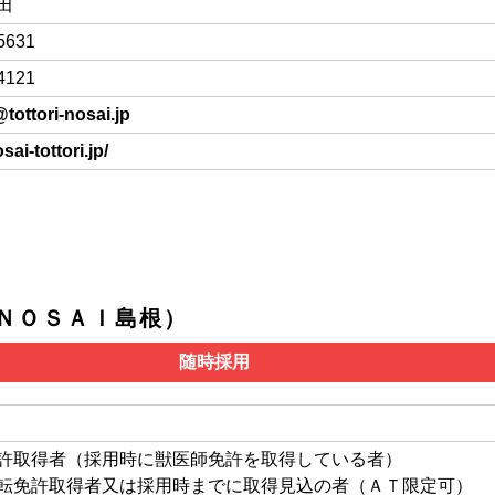
田
5631
4121
tottori-nosai.jp
sai-tottori.jp/
ＮＯＳＡＩ島根）
随時採用
許取得者（採用時に獣医師免許を取得している者）
転免許取得者又は採用時までに取得見込の者（ＡＴ限定可）