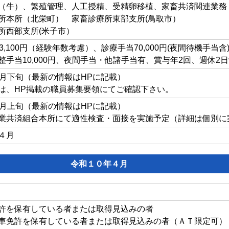
（牛）、繁殖管理、人工授精、受精卵移植、家畜共済関連業務
所本所（北栄町） 家畜診療所東部支所(鳥取市）
所西部支所(米子市）
3,100円（経験年数考慮）、診療手当70,000円(夜間待機手当含
整手当10,000円、夜間手当・他諸手当有、賞与年2回、週休2
7月下旬（最新の情報はHPに記載）
は、HP掲載の職員募集要領にてご確認下さい。
8月上旬（最新の情報はHPに記載）
業共済組合本所にて適性検査・面接を実施予定（詳細は個別に
４月
令和１０年４月
許を保有している者または取得見込みの者
車免許を保有している者または取得見込みの者（ＡＴ限定可）