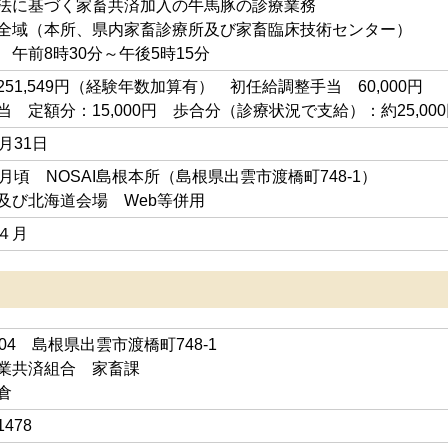
法に基づく家畜共済加入の牛馬豚の診療業務
全域（本所、県内家畜診療所及び家畜臨床技術センター）
 午前8時30分～午後5時15分
251,549円（経験年数加算有） 初任給調整手当 60,000円
 定額分：15,000円 歩合分（診療状況で支給）：約25,000
月31日
8月頃 NOSAI島根本所（島根県出雲市渡橋町748-1）
及び北海道会場 Web等併用
４月
0004 島根県出雲市渡橋町748-1
業共済組合 家畜課
倉
1478