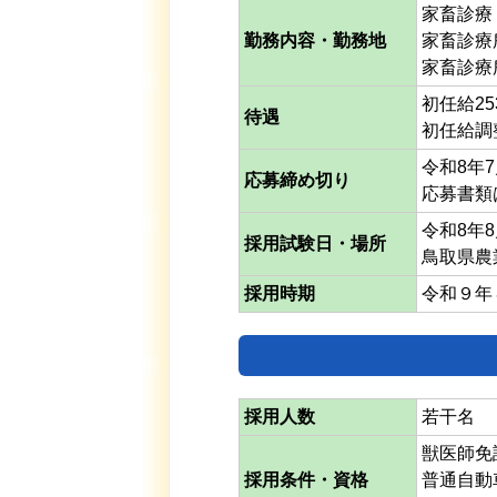
家畜診療
勤務内容・勤務地
家畜診療
家畜診療
初任給25
待遇
初任給調
令和8年
応募締め切り
応募書類
令和8年
採用試験日・場所
鳥取県農
採用時期
令和９年
採用人数
若干名
獣医師免
採用条件・資格
普通自動