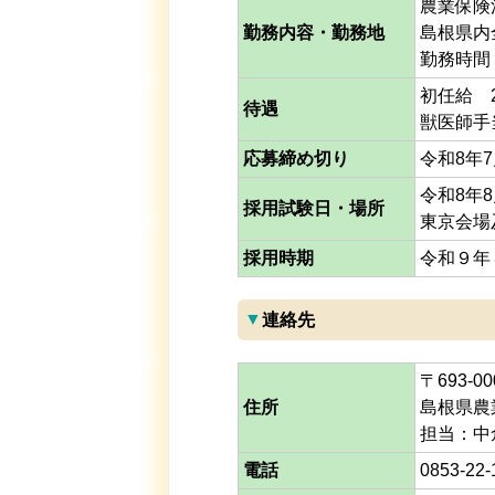
農業保険
勤務内容・勤務地
島根県内
勤務時間
初任給 
待遇
獣医師手当
応募締め切り
令和8年7
令和8年
採用試験日・場所
東京会場
採用時期
令和９年
▼連絡先
〒693-
住所
島根県農
担当：中
電話
0853-22-