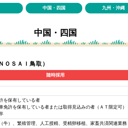
中国・四国
九州・沖縄
中国・四国
ＮＯＳＡＩ鳥取）
随時採用
許を保有している者
車免許を保有している者または取得見込みの者（ＡＴ限定可）
卒
（牛）、繁殖管理、人工授精、受精卵移植、家畜共済関連業務