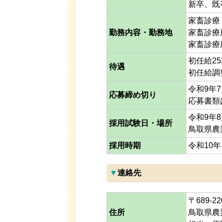
新卒、既
家畜診療
勤務内容・勤務地
家畜診療
家畜診療
初任給25
待遇
初任給調
令和9年
応募締め切り
応募書類
令和9年
採用試験日・場所
鳥取県農
採用時期
令和10
▼連絡先
〒689-
住所
鳥取県農