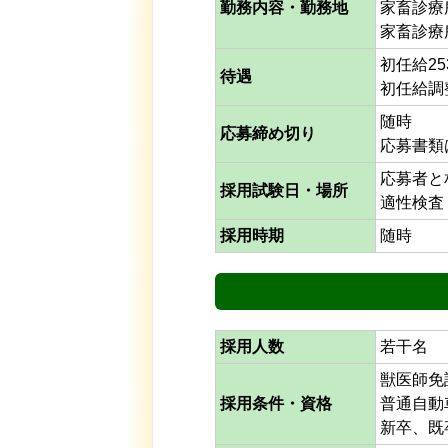
勤務内容・勤務地
家畜診療
家畜診療
初任給25
待遇
初任給調
随時
応募締め切り
応募書類
応募者と
採用試験日・場所
適性検査
採用時期
随時
採用人数
若干名
獣医師免
採用条件・資格
普通自動
新卒、既