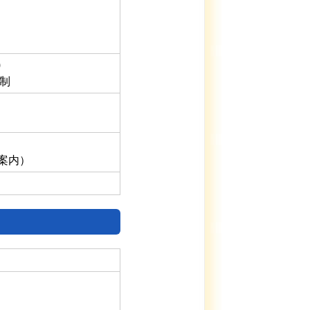
)
日制
案内）