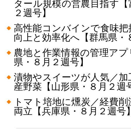
タール規模の営農目指す【
２週号】
高性能コンバインで食味把
向上と効率化へ【群馬県・
農地と作業情報の管理アプ
県・８月２週号】
漬物やスイーツが人気／加
産野菜【山形県・８月２週
トマト培地に燻炭／経費削
両立【兵庫県・８月２週号